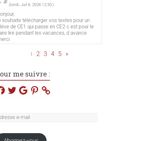
(lundi, Juil 6. 2026 12:50 )
onjour,
e souhaite télécharger vos textes pour un
lève de CE1 qui passe en CE2 c est pour le
aire lire pendant les vacances, d avance
erci
2
3
4
5
»
·
·
·
·
·
1
our me suivre :
acebook
Twitter
Google
Pinterest
dresse
il
Abonnez-vous