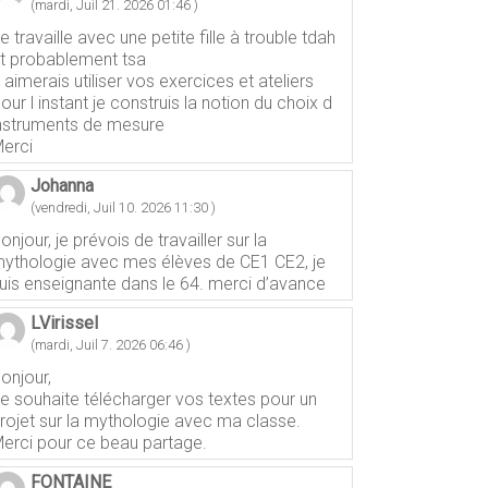
(mardi, Juil 21. 2026 01:46 )
e travaille avec une petite fille à trouble tdah
t probablement tsa
 aimerais utiliser vos exercices et ateliers
our l instant je construis la notion du choix d
nstruments de mesure
erci
Johanna
(vendredi, Juil 10. 2026 11:30 )
onjour, je prévois de travailler sur la
ythologie avec mes élèves de CE1 CE2, je
uis enseignante dans le 64. merci d’avance
LVirissel
(mardi, Juil 7. 2026 06:46 )
onjour,
e souhaite télécharger vos textes pour un
rojet sur la mythologie avec ma classe.
erci pour ce beau partage.
FONTAINE