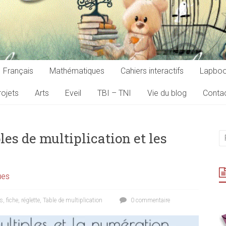
Français
Mathématiques
Cahiers interactifs
Lapbo
ojets
Arts
Eveil
TBI – TNI
Vie du blog
Conta
bles de multiplication et les
ues
es
,
fiche
,
réglette
,
Table de multiplication
0 commentaire