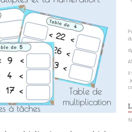
P
d
d
A
I
: 
co
L
N