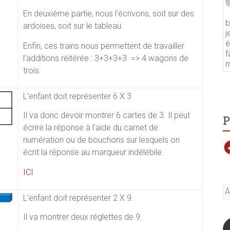
En deuxième partie, nous l’écrivons, soit sur des
b
ardoises, soit sur le tableau.
j
é
Enfin, ces trains nous permettent de travailler
f
l’additions réitérée : 3+3+3+3 => 4 wagons de
m
trois.
L’enfant doit représenter 6 X 3
Il va donc devoir montrer 6 cartes de 3. Il peut
P
écrire la réponse à l’aide du carnet de
numération ou de bouchons sur lesquels on
F
écrit la réponse au marqueur indélébile.
ICI
A
L’enfant doit représenter 2 X 9.
e-
ma
Il va montrer deux réglettes de 9.