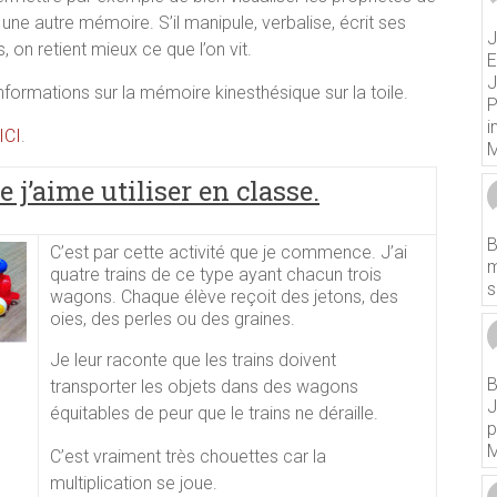
er une autre mémoire. S’il manipule, verbalise, écrit ses
J
on retient mieux ce que l’on vit.
E
J
nformations sur la mémoire kinesthésique sur la toile.
P
i
ICI
.
M
e j’aime utiliser en classe.
B
C’est par cette activité que je commence. J’ai
m
quatre trains de ce type ayant chacun trois
s
wagons. Chaque élève reçoit des jetons, des
oies, des perles ou des graines.
Je leur raconte que les trains doivent
B
transporter les objets dans des wagons
J
équitables de peur que le trains ne déraille.
p
M
C’est vraiment très chouettes car la
multiplication se joue.