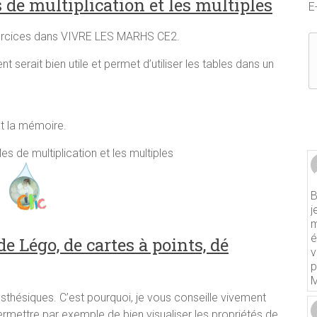
s de multiplication et les multiples
E
exercices dans VIVRE LES MARHS CE2.
t serait bien utile et permet d’utiliser les tables dans un
n et la mémoire.
les de multiplication et les multiples
B
j
m
é
de Légo, de cartes à points, dé
v
p
M
nesthésiques. C’est pourquoi, je vous conseille vivement
 permettre par exemple de bien visualiser les propriétés de