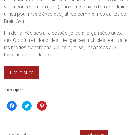
e
)
r
sur la concentration (
lien
), j’ai eu très envie d’en construire
)
e
)
un jeu pour mes élèves que j’utilise comme mes cartes de
Brain Gym.
Fin de l’année scolaire passée, je les ai organisées autour
des Octofun et, donc, des intelligences multiples pour varier
les modes d’approche. Je les ai, aussi, adaptées aux
besoins de ma classe !
Lire la suite
Partager :
C
C
C
l
l
l
i
i
i
q
q
q
u
u
u
e
e
e
z
z
z
p
p
p