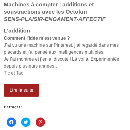
Machines à compter : additions et
soustractions avec les Octofun
SENS-PLAISIR-ENGAMENT-AFFECTIF
L’addition
Comment l’idée m’est venue ?
J’ai vu une machine sur Pinterest, j’ai regardé dans mes
placards et j’ai pensé aux intelligences multiples.
Je l’ai montrée et j’en ai discuté ! La voilà. Expérimentée
depuis plusieurs années…
Tic et Tac !
Lire la suite
Partager :
C
C
C
l
l
l
i
i
i