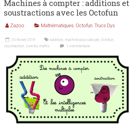
Machines à compter : additions et
soustractions avec les Octofun
Zazoo
Mathématiques
,
Octofun
,
Trucs Dys
25 février 2019
addition
,
machine pour calculer
,
Octofun
,
soustraction
,
vivre les maths
1 commentaire