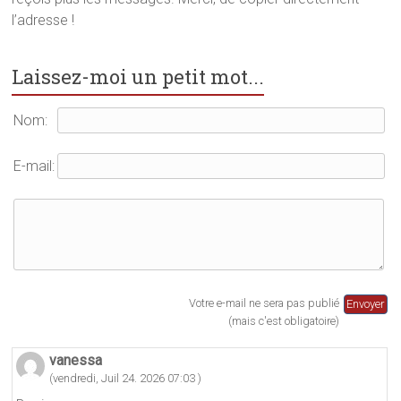
n
o
e
l’adresse !
o
u
n
u
v
o
v
e
u
e
l
v
l
l
e
Laissez-moi un petit mot...
l
e
l
e
f
l
f
e
e
e
n
f
Nom:
n
ê
e
ê
t
n
t
r
ê
r
e
t
E-mail:
e
)
r
)
e
)
Votre e-mail ne sera pas publié
(mais c'est obligatoire)
vanessa
(vendredi, Juil 24. 2026 07:03 )