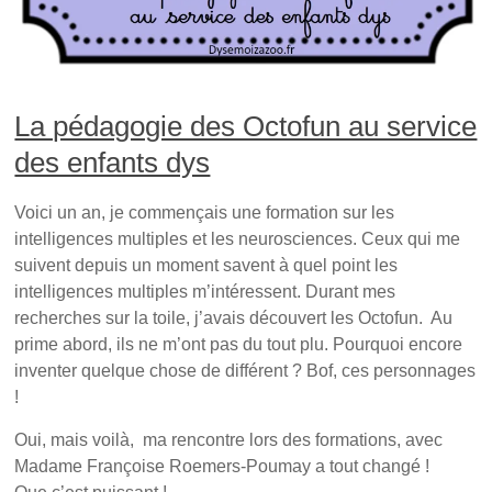
a
n
d
n
s
a
s
u
n
u
n
s
n
e
u
e
n
n
n
o
e
o
u
n
u
v
o
La pédagogie des Octofun au service
v
e
u
e
l
v
des enfants dys
l
l
e
l
e
l
e
f
l
f
e
e
Voici un an, je commençais une formation sur les
e
n
f
n
ê
e
intelligences multiples et les neurosciences. Ceux qui me
ê
t
n
t
r
ê
suivent depuis un moment savent à quel point les
r
e
t
e
)
r
intelligences multiples m’intéressent. Durant mes
)
e
)
recherches sur la toile, j’avais découvert les Octofun. Au
prime abord, ils ne m’ont pas du tout plu. Pourquoi encore
inventer quelque chose de différent ? Bof, ces personnages
!
Oui, mais voilà, ma rencontre lors des formations, avec
Madame Françoise Roemers-Poumay a tout changé !