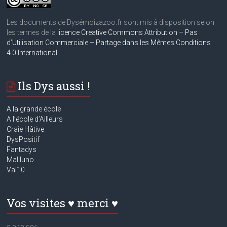
Les documents de Dysémoizazoo.fr sont mis à disposition selon
les termes de la
licence Creative Commons Attribution – Pas
d’Utilisation Commerciale – Partage dans les Mêmes Conditions
4.0 International
.
Ils Dys aussi !
A la grande école
A
l’école d’Ailleurs
Craie Hâtive
DysPositif
Fantadys
Maliluno
Val10
Vos visites ♥ merci ♥