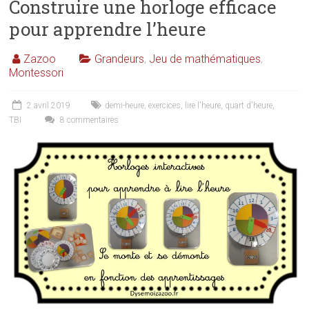
Construire une horloge efficace
pour apprendre l’heure
Zazoo
Grandeurs
,
Jeu de mathématiques
,
Montessori
2 avril 2019
demi-heure
,
exercices
,
lire l'heure
,
quart d'heure
,
TBI
8 commentaires