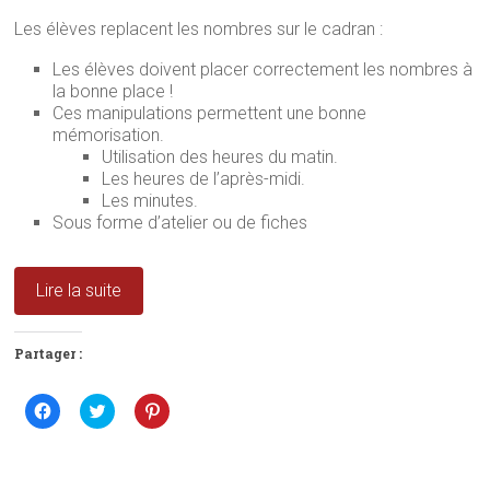
Les élèves replacent les nombres sur le cadran :
Les élèves doivent placer correctement les nombres à
la bonne place !
Ces manipulations permettent une bonne
mémorisation.
Utilisation des heures du matin.
Les heures de l’après-midi.
Les minutes.
Sous forme d’atelier ou de fiches
Lire la suite
Partager :
C
C
C
l
l
l
i
i
i
q
q
q
u
u
u
e
e
e