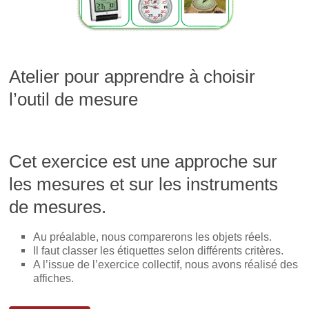
n
e
u
e
n
n
n
o
e
o
u
n
u
v
o
v
e
u
e
l
v
l
l
e
Atelier pour apprendre à choisir
l
e
l
e
f
l
l’outil de mesure
f
e
e
e
n
f
n
ê
e
ê
t
n
t
r
ê
r
e
t
e
)
r
Cet exercice est une approche sur
)
e
)
les mesures et sur les instruments
de mesures.
Au préalable, nous comparerons les objets réels.
Il faut classer les étiquettes selon différents critères.
A l’issue de l’exercice collectif, nous avons réalisé des
affiches.