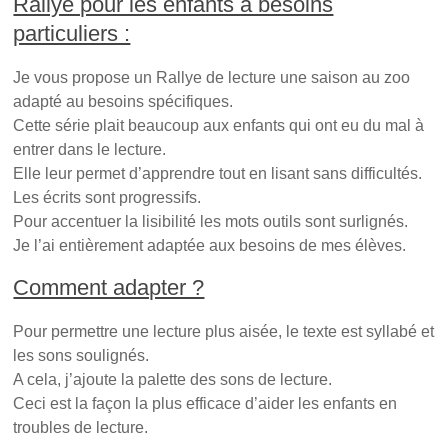
Rallye pour les enfants à besoins
e
l
v
l
l
e
particuliers :
l
e
l
e
f
l
f
e
e
e
n
f
Je vous propose un Rallye de lecture une saison au zoo
n
ê
e
ê
t
n
adapté au besoins spécifiques.
t
r
ê
r
e
t
Cette série plait beaucoup aux enfants qui ont eu du mal à
e
)
r
entrer dans le lecture.
)
e
)
Elle leur permet d’apprendre tout en lisant sans difficultés.
Les écrits sont progressifs.
Pour accentuer la lisibilité les mots outils sont surlignés.
Je l’ai entièrement adaptée aux besoins de mes élèves.
Comment adapter ?
Pour permettre une lecture plus aisée, le texte est syllabé et
les sons soulignés.
A cela, j’ajoute la palette des sons de lecture.
Ceci est la façon la plus efficace d’aider les enfants en
troubles de lecture.