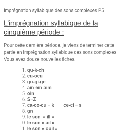
e
n
n
n
o
e
o
u
n
Imprégnation syllabique des sons complexes P5
u
v
o
v
e
u
e
l
v
L’imprégnation syllabique de la
l
l
e
l
e
l
cinquième période :
e
f
l
f
e
e
e
n
f
n
ê
e
Pour cette dernière période, je viens de terminer cette
ê
t
n
t
r
ê
partie en imprégnation syllabique des sons complexes.
r
e
t
e
)
r
Vous avez douze nouvelles fiches.
)
e
)
qu-k-ch
eu-oeu
gu-gi-ge
ain-ein-aim
oin
S=Z
ca-co-cu = k ce-ci = s
gn
le son « ill »
le son « ail »
le son « ouil »