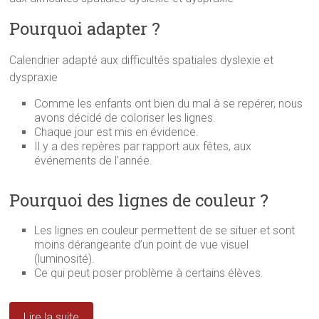
r
e
t
e
)
r
Pourquoi adapter ?
)
e
)
Calendrier adapté aux difficultés spatiales dyslexie et
dyspraxie
Comme les enfants ont bien du mal à se repérer, nous
avons décidé de coloriser les lignes.
Chaque jour est mis en évidence.
Il y a des repères par rapport aux fêtes, aux
événements de l’année.
Pourquoi des lignes de couleur ?
Les lignes en couleur permettent de se situer et sont
moins dérangeante d’un point de vue visuel
(luminosité).
Ce qui peut poser problème à certains élèves.
Lire la suite