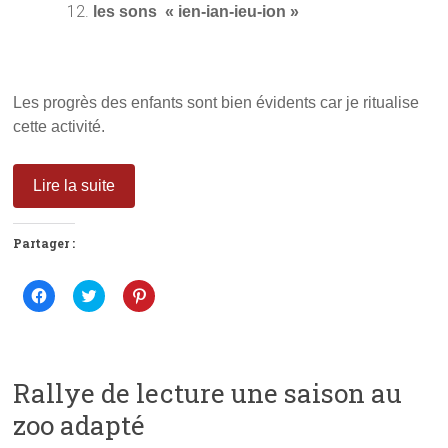
les sons « ien-ian-ieu-ion »
Les progrès des enfants sont bien évidents car je ritualise
cette activité.
Lire la suite
Partager :
C
C
C
l
l
l
i
i
i
q
q
q
u
u
u
e
e
e
z
z
z
p
p
p
Rallye de lecture une saison au
o
o
o
u
u
u
zoo adapté
r
r
r
p
p
p