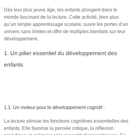
)
e
)
Dès leur plus jeune âge, les enfants plongent dans le
monde fascinant de la lecture. Cette activité, bien plus
qu’un simple apprentissage scolaire, ouvre les portes d’un
univers sans limites et offre de multiples bienfaits sur leur
développement.
1. Un pilier essentiel du développement des
enfants
L’importance capitale de la lecture
pour les enfants du primaire : ouvrir les
portes d’un monde sans limites
1.1. Un moteur pour le développement cognitif :
La lecture stimule les fonctions cognitives essentielles des
enfants. Elle favorise la pensée critique, la réflexion