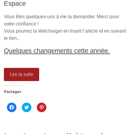
o
u
n
Espace
u
v
o
v
e
u
e
l
v
l
l
e
Vous êtes quelques-uns à me la demander. Merci pour
l
e
l
votre confiance !
e
f
l
f
e
e
Vous pourrez la télécharger en lisant l’article et en suivant
e
n
f
n
ê
e
le lien..
ê
t
n
t
r
ê
r
e
t
Quelques changements cette année.
e
)
r
)
e
)
Lire la suite
Partager :
C
C
C
l
l
l
i
i
i
q
q
q
u
u
u
e
e
e
z
z
z
p
p
p