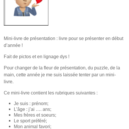
o
e
r
o
r
e
k
(
s
(
o
t
o
u
(
u
v
o
v
r
u
r
e
v
e
d
r
d
a
e
Mini-livre de présentation : livre pour se présenter en début
a
n
d
n
s
a
d’année !
s
u
n
u
n
s
n
e
u
Fait de pictos et en lignage dys !
e
n
n
n
o
e
o
u
n
Pour changer de la fleur de présentation, du puzzle, de la
u
v
o
v
e
u
main, cette année je me suis laissée tenter par un mini-
e
l
v
l
l
e
livre.
l
e
l
e
f
l
f
e
e
Ce mini-livre contient les rubriques suivantes :
e
n
f
n
ê
e
ê
t
n
Je suis : prénom;
t
r
ê
L’âge : j’ai …. ans;
r
e
t
e
)
r
Mes frères et soeurs;
)
e
Le sport préféré;
)
Mon animal favori;