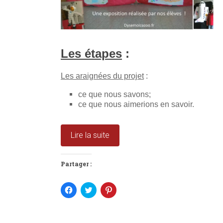
Les étapes
:
Les araignées du projet
:
ce que nous savons;
ce que nous aimerions en savoir.
Lire la suite
Partager :
C
C
C
l
l
l
i
i
i
q
q
q
u
u
u
e
e
e