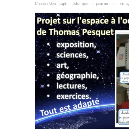
Mission Alpha
,
papier mâcher
,
question pour un champion
,
sy