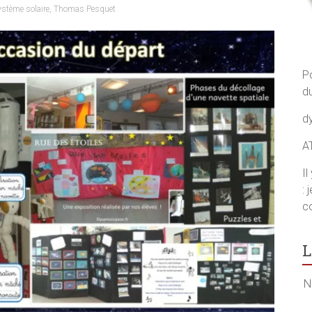
stème solaire
,
Thomas Pesquet
P
d
d
A
I
: 
co
L
N