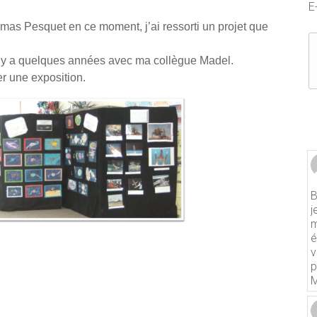
E
omas Pesquet en ce moment, j’ai ressorti un projet que
 il y a quelques années avec ma collègue Madel.
er une exposition.
B
j
m
é
v
p
M