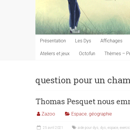
Présentation
Les Dys
Affichages
Ateliers et jeux
Octofun
Thèmes – Pr
question pour un cha
Thomas Pesquet nous emm
Zazoo
Espace
,
géographie
25 avril 2021
aide pour dys
,
dys
,
espace
,
exerci