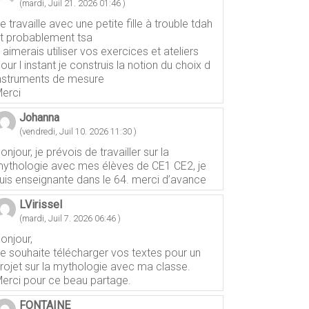
(mardi, Juil 21. 2026 01:46 )
e travaille avec une petite fille à trouble tdah
t probablement tsa
 aimerais utiliser vos exercices et ateliers
our l instant je construis la notion du choix d
nstruments de mesure
erci
Johanna
(vendredi, Juil 10. 2026 11:30 )
onjour, je prévois de travailler sur la
ythologie avec mes élèves de CE1 CE2, je
uis enseignante dans le 64. merci d’avance
LVirissel
(mardi, Juil 7. 2026 06:46 )
onjour,
e souhaite télécharger vos textes pour un
rojet sur la mythologie avec ma classe.
erci pour ce beau partage.
FONTAINE