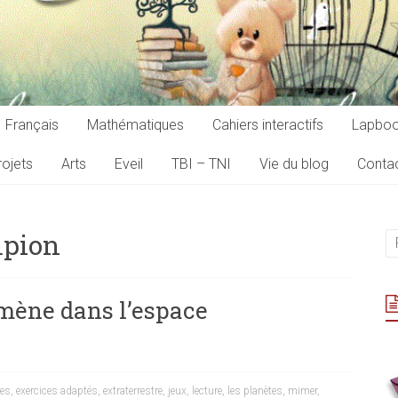
Français
Mathématiques
Cahiers interactifs
Lapbo
ojets
Arts
Eveil
TBI – TNI
Vie du blog
Conta
mpion
ène dans l’espace
ces
,
exercices adaptés
,
extraterrestre
,
jeux
,
lecture
,
les planètes
,
mimer
,