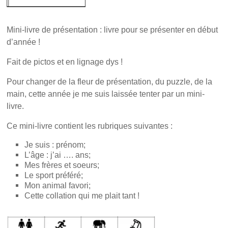
v
r
u
r
e
v
e
d
r
d
a
e
Mini-livre de présentation : livre pour se présenter en début
a
n
d
n
s
a
d’année !
s
u
n
u
n
s
n
e
u
Fait de pictos et en lignage dys !
e
n
n
n
o
e
o
u
n
Pour changer de la fleur de présentation, du puzzle, de la
u
v
o
v
e
u
main, cette année je me suis laissée tenter par un mini-
e
l
v
l
l
e
livre.
l
e
l
e
f
l
f
e
e
Ce mini-livre contient les rubriques suivantes :
e
n
f
n
ê
e
ê
t
n
Je suis : prénom;
t
r
ê
L’âge : j’ai …. ans;
r
e
t
e
)
r
Mes frères et soeurs;
)
e
Le sport préféré;
)
Mon animal favori;
Cette collation qui me plait tant !