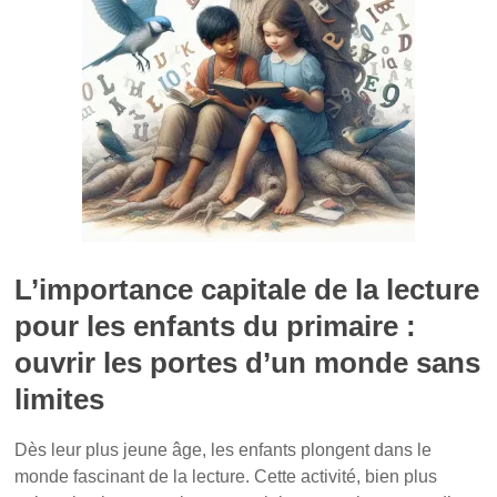
k
(
s
(
o
t
o
u
(
u
v
o
v
r
u
r
e
v
e
d
r
d
a
e
a
n
d
n
s
a
s
u
n
u
n
s
n
e
u
e
n
n
n
o
e
o
u
n
u
v
o
v
e
u
e
l
v
l
l
e
L’importance capitale de la lecture
l
e
l
e
f
l
f
e
e
pour les enfants du primaire :
e
n
f
n
ê
e
ouvrir les portes d’un monde sans
ê
t
n
t
r
ê
r
e
t
limites
e
)
r
)
e
)
Dès leur plus jeune âge, les enfants plongent dans le
monde fascinant de la lecture. Cette activité, bien plus