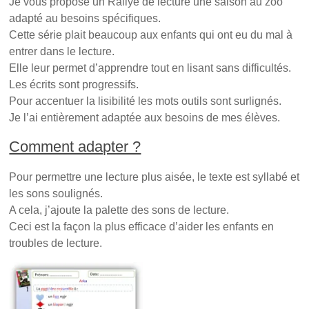
Je vous propose un Rallye de lecture une saison au zoo
n
ê
e
ê
t
n
adapté au besoins spécifiques.
t
r
ê
r
e
t
Cette série plait beaucoup aux enfants qui ont eu du mal à
e
)
r
entrer dans le lecture.
)
e
)
Elle leur permet d’apprendre tout en lisant sans difficultés.
Les écrits sont progressifs.
Pour accentuer la lisibilité les mots outils sont surlignés.
Je l’ai entièrement adaptée aux besoins de mes élèves.
Comment adapter ?
Pour permettre une lecture plus aisée, le texte est syllabé et
les sons soulignés.
A cela, j’ajoute la palette des sons de lecture.
Ceci est la façon la plus efficace d’aider les enfants en
troubles de lecture.