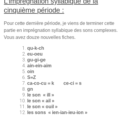
L’imprégnation syllabique de la
l
l
e
l
e
l
cinquième période :
e
f
l
f
e
e
e
n
f
n
ê
e
Pour cette dernière période, je viens de terminer cette
ê
t
n
t
r
ê
partie en imprégnation syllabique des sons complexes.
r
e
t
e
)
r
Vous avez douze nouvelles fiches.
)
e
)
qu-k-ch
eu-oeu
gu-gi-ge
ain-ein-aim
oin
S=Z
ca-co-cu = k ce-ci = s
gn
le son « ill »
le son « ail »
le son « ouil »
les sons « ien-ian-ieu-ion »