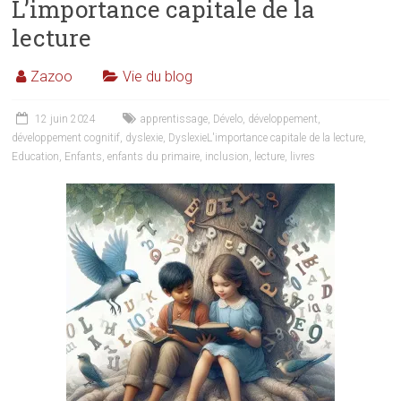
L’importance capitale de la
lecture
Zazoo
Vie du blog
12 juin 2024
apprentissage
,
Dévelo
,
développement
,
développement cognitif
,
dyslexie
,
DyslexieL'importance capitale de la lecture
,
Education
,
Enfants
,
enfants du primaire
,
inclusion
,
lecture
,
livres