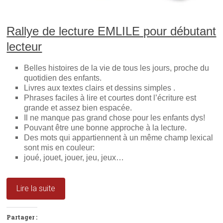
u
n
s
n
e
u
e
n
n
n
o
e
Rallye de lecture EMLILE pour débutant
o
u
n
u
v
o
lecteur
v
e
u
e
l
v
l
l
e
l
e
l
Belles histoires de la vie de tous les jours, proche du
e
f
l
f
e
e
quotidien des enfants.
e
n
f
Livres aux textes clairs et dessins simples .
n
ê
e
ê
t
n
Phrases faciles à lire et courtes dont l’écriture est
t
r
ê
grande et assez bien espacée.
r
e
t
e
)
r
Il ne manque pas grand chose pour les enfants dys!
)
e
Pouvant être une bonne approche à la lecture.
)
Des mots qui appartiennent à un même champ lexical
sont mis en couleur:
joué, jouet, jouer, jeu, jeux…
Lire la suite
Partager :