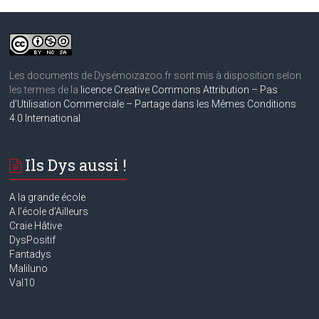
Les documents de Dysémoizazoo.fr sont mis à disposition selon
les termes de la
licence Creative Commons Attribution – Pas
d’Utilisation Commerciale – Partage dans les Mêmes Conditions
4.0 International
.
Ils Dys aussi !
A la grande école
A
l’école d’Ailleurs
Craie Hâtive
DysPositif
Fantadys
Maliluno
Val10