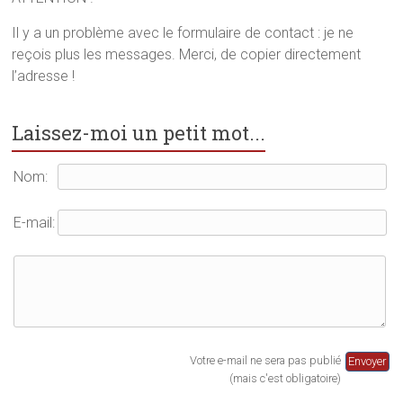
n
s
a
s
u
n
u
n
s
Il y a un problème avec le formulaire de contact : je ne
n
e
u
reçois plus les messages. Merci, de copier directement
e
n
n
n
o
e
l’adresse !
o
u
n
u
v
o
v
e
u
e
l
v
l
l
e
Laissez-moi un petit mot...
l
e
l
e
f
l
f
e
e
e
n
f
Nom:
n
ê
e
ê
t
n
t
r
ê
r
e
t
E-mail:
e
)
r
)
e
)
Votre e-mail ne sera pas publié
(mais c'est obligatoire)