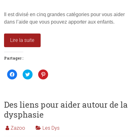
Il est divisé en cinq grandes catégories pour vous aider
dans l’aide que vous pouvez apporter aux enfants.
Lire la suite
Partager :
C
C
C
l
l
l
i
i
i
q
q
q
u
u
u
e
e
e
z
z
z
p
p
p
Des liens pour aider autour de la
o
o
o
u
u
u
dysphasie
r
r
r
p
p
p
a
a
a
r
r
r
Zazoo
Les Dys
t
t
t
a
a
a
g
g
g