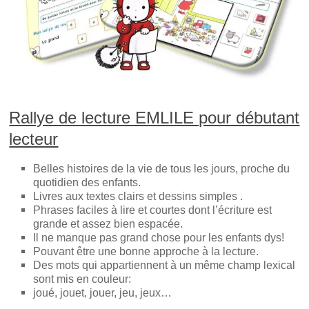
o
u
(
u
v
o
v
r
u
r
e
v
e
d
r
d
a
e
a
n
d
n
s
a
s
u
n
u
n
s
n
e
u
e
n
n
n
o
e
Rallye de lecture EMLILE pour débutant
o
u
n
u
v
o
lecteur
v
e
u
e
l
v
l
l
e
l
e
l
Belles histoires de la vie de tous les jours, proche du
e
f
l
f
e
e
quotidien des enfants.
e
n
f
Livres aux textes clairs et dessins simples .
n
ê
e
ê
t
n
Phrases faciles à lire et courtes dont l’écriture est
t
r
ê
grande et assez bien espacée.
r
e
t
e
)
r
Il ne manque pas grand chose pour les enfants dys!
)
e
Pouvant être une bonne approche à la lecture.
)
Des mots qui appartiennent à un même champ lexical
sont mis en couleur:
joué, jouet, jouer, jeu, jeux…