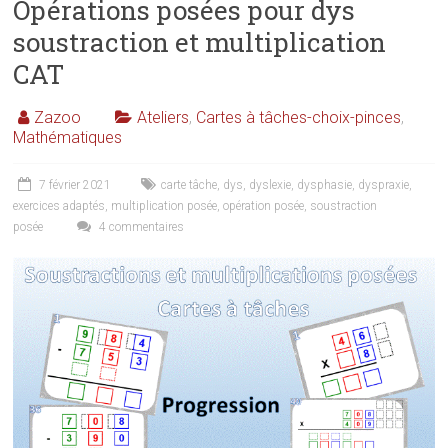
Opérations posées pour dys
soustraction et multiplication
CAT
Zazoo
Ateliers
,
Cartes à tâches-choix-pinces
,
Mathématiques
7 février 2021
carte tâche
,
dys
,
dyslexie
,
dysphasie
,
dyspraxie
,
exercices adaptés
,
multiplication posée
,
opération posée
,
soustraction
posée
4 commentaires