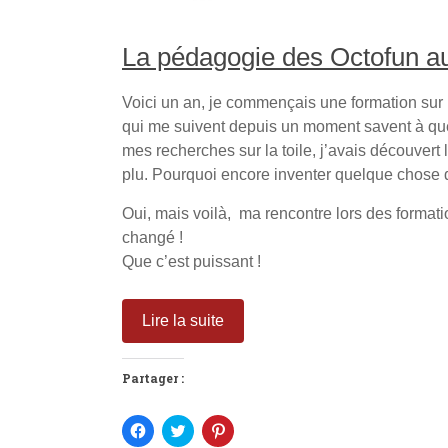
La pédagogie des Octofun au
Voici un an, je commençais une formation sur 
qui me suivent depuis un moment savent à quel
mes recherches sur la toile, j’avais découvert 
plu. Pourquoi encore inventer quelque chose d
Oui, mais voilà, ma rencontre lors des form
changé !
Que c’est puissant !
Lire la suite
Partager :
C
C
C
l
l
l