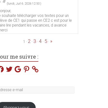
(lundi, Juil 6. 2026 12:50 )
onjour,
e souhaite télécharger vos textes pour un
lève de CE1 qui passe en CE2 c est pour le
aire lire pendant les vacances, d avance
erci
2
3
4
5
»
·
·
·
·
·
1
our me suivre :
acebook
Twitter
Google
Pinterest
dresse
il
Abonnez-vous