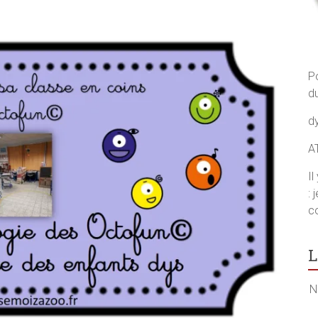
P
d
d
A
I
: 
co
L
N