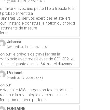
(mardi, Juil 21. 2026 01:46 )
e travaille avec une petite fille à trouble tdah
t probablement tsa
 aimerais utiliser vos exercices et ateliers
our l instant je construis la notion du choix d
nstruments de mesure
erci
Johanna
(vendredi, Juil 10. 2026 11:30 )
onjour, je prévois de travailler sur la
ythologie avec mes élèves de CE1 CE2, je
uis enseignante dans le 64. merci d’avance
LVirissel
(mardi, Juil 7. 2026 06:46 )
onjour,
e souhaite télécharger vos textes pour un
rojet sur la mythologie avec ma classe.
erci pour ce beau partage.
FONTAINE