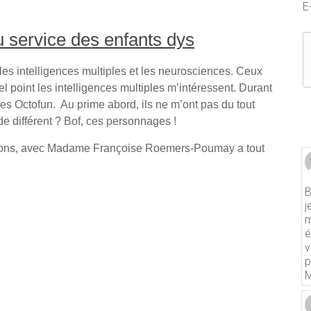
E
 service des enfants dys
les intelligences multiples et les neurosciences. Ceux
 point les intelligences multiples m’intéressent. Durant
les Octofun. Au prime abord, ils ne m’ont pas du tout
e différent ? Bof, ces personnages !
ations, avec Madame Françoise Roemers-Poumay a tout
B
j
m
é
v
p
M