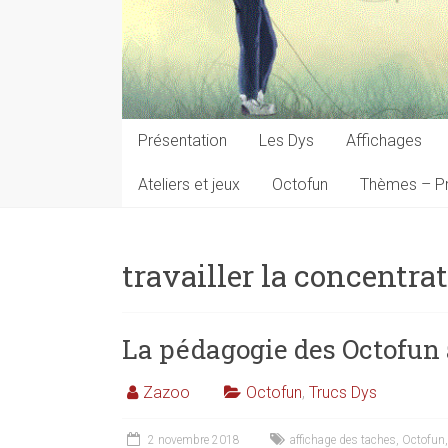
Présentation
Les Dys
Affichages
Ateliers et jeux
Octofun
Thèmes – Pr
travailler la concentrat
La pédagogie des Octofun 
Zazoo
Octofun
,
Trucs Dys
2 novembre 2018
affichage des taches
,
Octofun