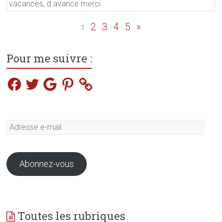
vacances, d avance merci
2
3
4
5
»
·
·
·
·
·
1
Pour me suivre :
Facebook
Twitter
Google
Pinterest
Adresse
e-
mail
Abonnez-vous
Toutes les rubriques