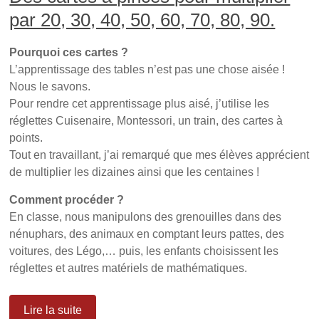
o
u
n
par 20, 30, 40, 50, 60, 70, 80, 90.
u
v
o
v
e
u
e
l
v
l
l
e
Pourquoi ces cartes ?
l
e
l
e
f
l
L’apprentissage des tables n’est pas une chose aisée !
f
e
e
e
n
f
Nous le savons.
n
ê
e
ê
t
n
Pour rendre cet apprentissage plus aisé, j’utilise les
t
r
ê
r
e
t
réglettes Cuisenaire, Montessori, un train, des cartes à
e
)
r
points.
)
e
)
Tout en travaillant, j’ai remarqué que mes élèves apprécient
de multiplier les dizaines ainsi que les centaines !
Comment procéder ?
En classe, nous manipulons des grenouilles dans des
nénuphars, des animaux en comptant leurs pattes, des
voitures, des Légo,… puis, les enfants choisissent les
réglettes et autres matériels de mathématiques.
Lire la suite