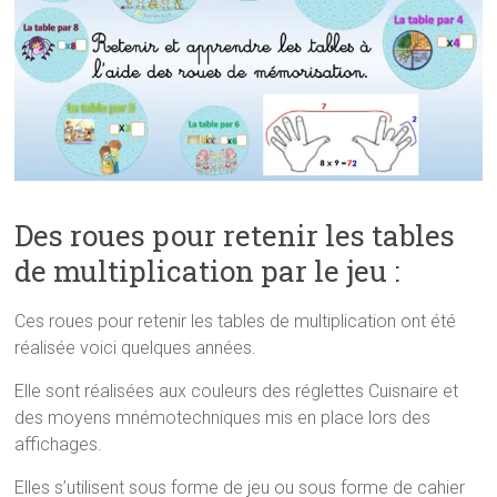
k
(
s
(
o
t
o
u
(
u
v
o
v
r
u
r
e
v
e
d
r
d
a
e
a
n
d
n
s
a
s
u
n
u
n
s
n
e
u
e
n
n
n
o
e
Des roues pour retenir les tables
o
u
n
u
v
o
v
e
u
de multiplication par le jeu :
e
l
v
l
l
e
l
e
l
e
f
l
Ces roues pour retenir les tables de multiplication ont été
f
e
e
e
n
f
réalisée voici quelques années.
n
ê
e
ê
t
n
t
r
ê
Elle sont réalisées aux couleurs des réglettes Cuisnaire et
r
e
t
e
)
r
des moyens mnémotechniques mis en place lors des
)
e
)
affichages.
Elles s’utilisent sous forme de jeu ou sous forme de cahier