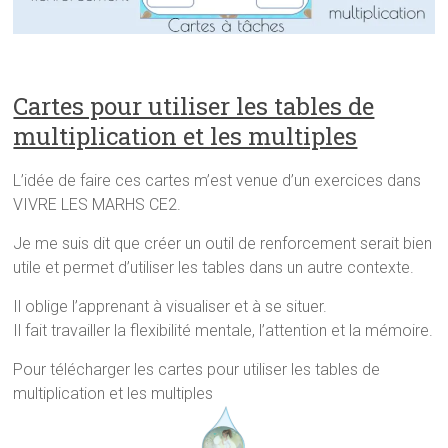
a
n
d
n
s
a
s
u
n
u
n
s
n
e
u
e
n
n
n
o
e
o
u
n
Cartes pour utiliser les tables de
u
v
o
v
e
u
multiplication et les multiples
e
l
v
l
l
e
l
e
l
e
f
l
L’idée de faire ces cartes m’est venue d’un exercices dans
f
e
e
e
n
f
VIVRE LES MARHS CE2.
n
ê
e
ê
t
n
t
r
ê
Je me suis dit que créer un outil de renforcement serait bien
r
e
t
e
)
r
utile et permet d’utiliser les tables dans un autre contexte.
)
e
)
Il oblige l’apprenant à visualiser et à se situer.
Il fait travailler la flexibilité mentale, l’attention et la mémoire.
Pour télécharger les cartes pour utiliser les tables de
multiplication et les multiples