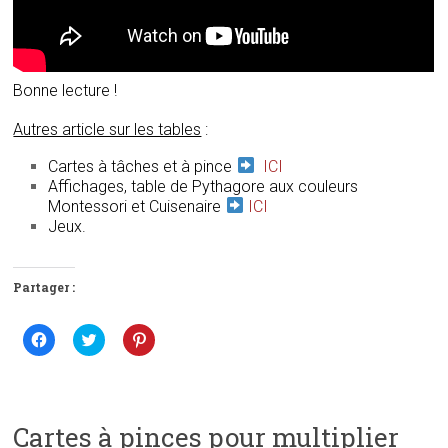
Bonne lecture !
Autres article sur les tables
:
Cartes à tâches et à pince
ICI
Affichages, table de Pythagore aux couleurs
Montessori et Cuisenaire
ICI
Jeux.
Partager :
C
C
C
l
l
l
i
i
i
q
q
q
u
u
u
e
e
e
z
z
z
p
p
p
Cartes à pinces pour multiplier
o
o
o