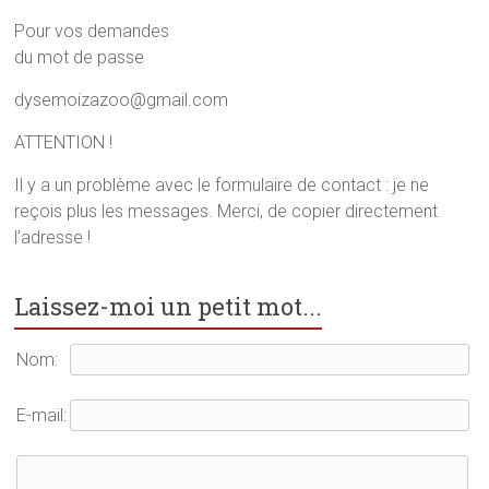
o
r
e
k
(
s
Pour vos demandes
(
o
t
o
u
(
du mot de passe
u
v
o
v
r
u
r
e
v
dysemoizazoo@gmail.com
e
d
r
d
a
e
a
n
d
ATTENTION !
n
s
a
s
u
n
u
n
s
Il y a un problème avec le formulaire de contact : je ne
n
e
u
reçois plus les messages. Merci, de copier directement
e
n
n
n
o
e
l’adresse !
o
u
n
u
v
o
v
e
u
e
l
v
l
l
e
Laissez-moi un petit mot...
l
e
l
e
f
l
f
e
e
e
n
f
Nom:
n
ê
e
ê
t
n
t
r
ê
r
e
t
E-mail:
e
)
r
)
e
)