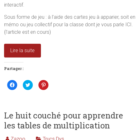
interactif.
Sous forme de jeu : à l’aide des cartes jeu à apparier, soit en
mémo ou jeu collectif pour la classe dont je vous parle ICI.
(l’article est en cours)
Lire la suite
Partager :
C
C
C
l
l
l
i
i
i
q
q
q
u
u
u
e
e
e
z
z
z
p
p
p
Le huit couché pour apprendre
o
o
o
u
u
u
les tables de multiplication
r
r
r
p
p
p
a
a
a
r
r
r
Zazoo
Trucs Dys