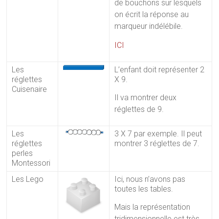
de bouchons sur lesquels
on écrit la réponse au
marqueur indélébile.
ICI
Les
L’enfant doit représenter 2
réglettes
X 9.
Cuisenaire
Il va montrer deux
réglettes de 9.
Les
3 X 7 par exemple. Il peut
réglettes
montrer 3 réglettes de 7.
perles
Montessori
Les Lego
Ici, nous n’avons pas
toutes les tables.
Mais la représentation
tridimensionnelle est très