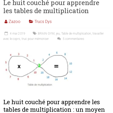
Le huit couché pour apprendre
les tables de multiplication
Zazoo
Trucs Dys
4 mai 2019
BRAIN GYM
,
jeu
,
Table de multiplication
,
travailler
avec le coprs
,
truc pour mémoriser
5 commentaires
Le huit couché pour apprendre les
tables de multiplication : un moyen