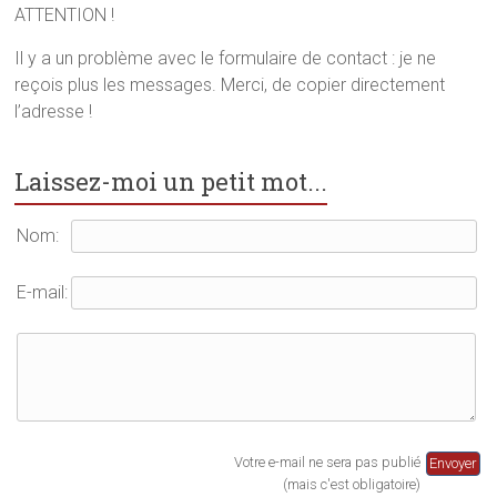
a
n
d
ATTENTION !
n
s
a
s
u
n
u
n
s
Il y a un problème avec le formulaire de contact : je ne
n
e
u
reçois plus les messages. Merci, de copier directement
e
n
n
n
o
e
l’adresse !
o
u
n
u
v
o
v
e
u
e
l
v
l
l
e
Laissez-moi un petit mot...
l
e
l
e
f
l
f
e
e
e
n
f
Nom:
n
ê
e
ê
t
n
t
r
ê
r
e
t
E-mail:
e
)
r
)
e
)
Votre e-mail ne sera pas publié
(mais c'est obligatoire)