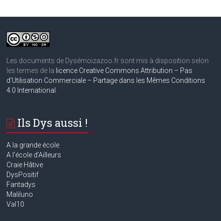
Les documents de Dysémoizazoo.fr sont mis à disposition selon
les termes de la
licence Creative Commons Attribution – Pas
d’Utilisation Commerciale – Partage dans les Mêmes Conditions
4.0 International
.
Ils Dys aussi !
A la grande école
A
l’école d’Ailleurs
Craie Hâtive
DysPositif
Fantadys
Maliluno
Val10