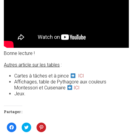
Bonne lecture !
Autres article sur les tables
:
Cartes à tâches et à pince
ICI
Affichages, table de Pythagore aux couleurs
Montessori et Cuisenaire
ICI
Jeux.
Partager :
C
C
C
l
l
l