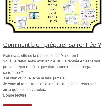
(
o
t
o
u
(
u
v
o
v
r
u
r
e
v
e
d
r
d
a
e
a
n
d
n
s
a
s
u
n
u
n
s
n
e
u
e
n
n
n
o
e
Comment bien préparer sa rentrée ?
o
u
n
u
v
o
v
e
u
e
l
v
Non mais, elle se la pète celle-là ! Mais non !
l
l
e
l
e
l
Voilà, je refais enfin mon article sur la rentrée en espérant
e
f
l
f
e
e
pouvoir répondre à la question : comment bien préparer
e
n
f
n
ê
e
sa rentrée ?
ê
t
n
J’ai bien cru que je ne le ferai jamais !
t
r
ê
r
e
t
Je vous ai remis tous les exercices que j’ai pu retrouver
e
)
r
)
e
ainsi que les nouveautés.
)
Bonne lecture.