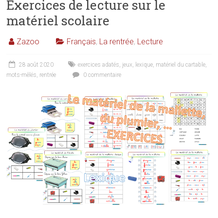
Exercices de lecture sur le
matériel scolaire
Zazoo
Français
,
La rentrée
,
Lecture
28 août 2020
exercices adatés
,
jeux
,
lexique
,
matériel du cartable
,
mots-mêlés
,
rentrée
0 commentaire