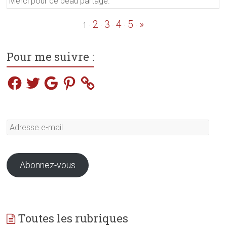
Merci pour ce beau partage.
2
3
4
5
»
·
·
·
·
·
1
Pour me suivre :
Facebook
Twitter
Google
Pinterest
Adresse
e-
mail
Abonnez-vous
Toutes les rubriques