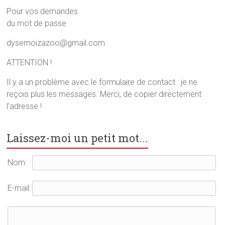
o
r
e
k
(
s
Pour vos demandes
(
o
t
o
u
(
du mot de passe
u
v
o
v
r
u
r
e
v
dysemoizazoo@gmail.com
e
d
r
d
a
e
a
n
d
ATTENTION !
n
s
a
s
u
n
u
n
s
Il y a un problème avec le formulaire de contact : je ne
n
e
u
reçois plus les messages. Merci, de copier directement
e
n
n
n
o
e
l’adresse !
o
u
n
u
v
o
v
e
u
e
l
v
l
l
e
Laissez-moi un petit mot...
l
e
l
e
f
l
f
e
e
e
n
f
Nom:
n
ê
e
ê
t
n
t
r
ê
r
e
t
E-mail:
e
)
r
)
e
)