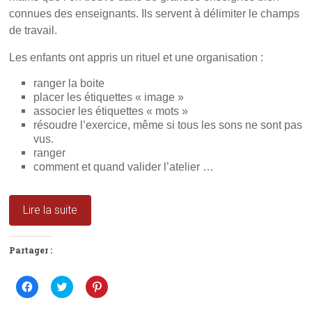
connues des enseignants. Ils servent à délimiter le champs
de travail.
Les enfants ont appris un rituel et une organisation :
ranger la boite
placer les étiquettes « image »
associer les étiquettes « mots »
résoudre l’exercice, même si tous les sons ne sont pas
vus.
ranger
comment et quand valider l’atelier …
Lire la suite
Partager :
C
C
C
l
l
l
i
i
i
q
q
q