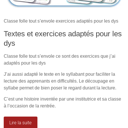
n
s
a
s
u
n
u
n
s
n
e
u
e
n
n
n
o
e
Classe folle tout s’envole exercices adaptés pour les dys
o
u
n
u
v
o
v
e
u
Textes et exercices adaptés pour les
e
l
v
l
l
e
dys
l
e
l
e
f
l
f
e
e
e
n
f
Classe folle tout s’envole ce sont des exercices que j’ai
n
ê
e
ê
t
n
adaptés pour les dys
t
r
ê
r
e
t
e
)
r
J’ai aussi adapté le texte en le syllabant pour faciliter la
)
e
)
lecture des apprenants en difficultés. Le découpage en
syllabe permet de bien poser le regard durant la lecture.
C’est une histoire inventée par une institutrice et sa classe
à l’occasion de la rentrée.
Lire la suite