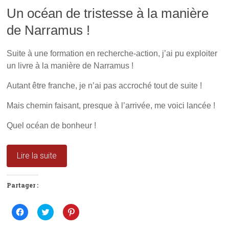
Un océan de tristesse à la manière
de Narramus !
Suite à une formation en recherche-action, j’ai pu exploiter
un livre à la manière de Narramus !
Autant être franche, je n’ai pas accroché tout de suite !
Mais chemin faisant, presque à l’arrivée, me voici lancée !
Quel océan de bonheur !
Lire la suite
Partager :
C
C
C
l
l
l
i
i
i