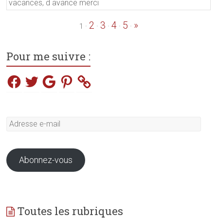
vacances, d avance merci
2
3
4
5
»
·
·
·
·
·
1
Pour me suivre :
Facebook
Twitter
Google
Pinterest
Adresse
e-
mail
Abonnez-vous
Toutes les rubriques