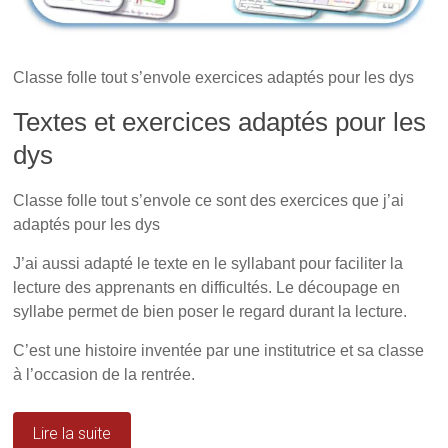
n
s
a
s
u
n
u
n
s
n
e
u
e
n
n
n
o
e
Classe folle tout s’envole exercices adaptés pour les dys
o
u
n
u
v
o
v
e
u
Textes et exercices adaptés pour les
e
l
v
l
l
e
dys
l
e
l
e
f
l
f
e
e
e
n
f
Classe folle tout s’envole ce sont des exercices que j’ai
n
ê
e
ê
t
n
adaptés pour les dys
t
r
ê
r
e
t
e
)
r
J’ai aussi adapté le texte en le syllabant pour faciliter la
)
e
)
lecture des apprenants en difficultés. Le découpage en
syllabe permet de bien poser le regard durant la lecture.
C’est une histoire inventée par une institutrice et sa classe
à l’occasion de la rentrée.
Lire la suite