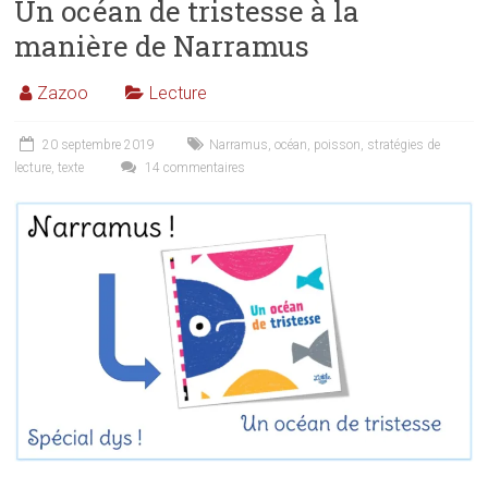
Un océan de tristesse à la
manière de Narramus
Zazoo
Lecture
20 septembre 2019
Narramus
,
océan
,
poisson
,
stratégies de
lecture
,
texte
14 commentaires