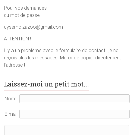
o
r
e
k
(
s
Pour vos demandes
(
o
t
o
u
(
du mot de passe
u
v
o
v
r
u
r
e
v
dysemoizazoo@gmail.com
e
d
r
d
a
e
a
n
d
ATTENTION !
n
s
a
s
u
n
u
n
s
Il y a un problème avec le formulaire de contact : je ne
n
e
u
reçois plus les messages. Merci, de copier directement
e
n
n
n
o
e
l’adresse !
o
u
n
u
v
o
v
e
u
e
l
v
l
l
e
Laissez-moi un petit mot...
l
e
l
e
f
l
f
e
e
e
n
f
Nom:
n
ê
e
ê
t
n
t
r
ê
r
e
t
E-mail:
e
)
r
)
e
)