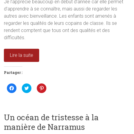
Je l’apprécie beaucoup en début d’année car elle permet
d’apprendre à se connaître, mais aussi de regarder les
autres avec bienveillance. Les enfants sont amenés à
regarder les qualités de leurs copains de classe. Ils se
rendent comptent que tous ont des qualités et des
difficultés.
Lire la suite
Partager :
C
C
C
l
l
l
i
i
i
q
q
q
u
u
u
e
e
e
z
z
z
p
p
p
Un océan de tristesse à la
o
o
o
u
u
u
manière de Narramus
r
r
r
p
p
p
a
a
a