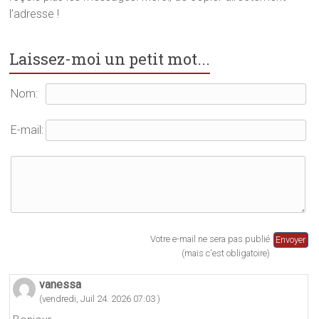
n
o
e
l’adresse !
o
u
n
u
v
o
v
e
u
e
l
v
l
l
e
Laissez-moi un petit mot...
l
e
l
e
f
l
f
e
e
e
n
f
Nom:
n
ê
e
ê
t
n
t
r
ê
r
e
t
E-mail:
e
)
r
)
e
)
Votre e-mail ne sera pas publié
(mais c'est obligatoire)
vanessa
(vendredi, Juil 24. 2026 07:03 )