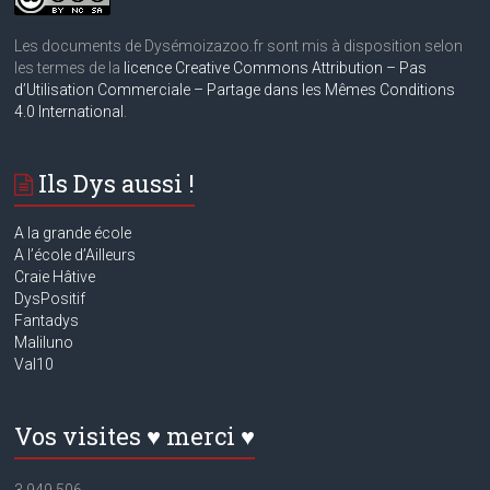
Les documents de Dysémoizazoo.fr sont mis à disposition selon
les termes de la
licence Creative Commons Attribution – Pas
d’Utilisation Commerciale – Partage dans les Mêmes Conditions
4.0 International
.
Ils Dys aussi !
A la grande école
A
l’école d’Ailleurs
Craie Hâtive
DysPositif
Fantadys
Maliluno
Val10
Vos visites ♥ merci ♥
3 949 506