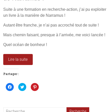
e
l
v
l
l
e
l
e
l
Suite à une formation en recherche-action, j’ai pu exploiter
e
f
l
f
e
e
un livre à la manière de Narramus !
e
n
f
n
ê
e
ê
t
n
Autant être franche, je n’ai pas accroché tout de suite !
t
r
ê
r
e
t
e
)
r
Mais chemin faisant, presque à l’arrivée, me voici lancée !
)
e
)
Quel océan de bonheur !
Lire la suite
Partager :
C
C
C
l
l
l
i
i
i
q
q
q
u
u
u
e
e
e
z
z
z
p
p
p