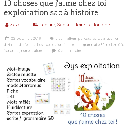
10 choses que j’aime chez toi
exploitation sac à histoire
Zazoo
Lecture
,
Sac à histoire - autonome
22 septembre 2019
album
,
album jeunesse
,
cartes à raconter
,
devinette
,
dictées muettes
,
exploitation
,
fluidilecture
,
grammaire 3D
,
mots-mêlés
,
Narramus
,
nomenclature
0 commentaire