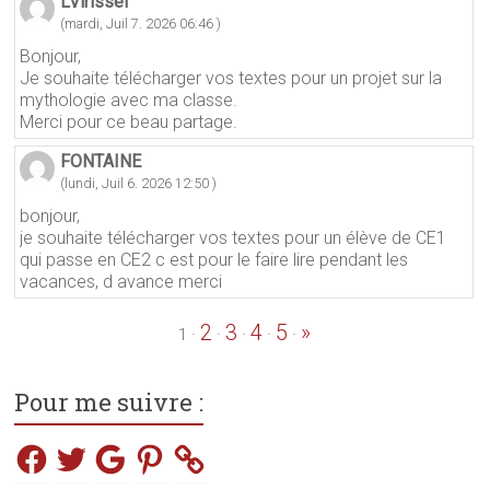
LVirissel
(mardi, Juil 7. 2026 06:46 )
Bonjour,
Je souhaite télécharger vos textes pour un projet sur la
mythologie avec ma classe.
Merci pour ce beau partage.
FONTAINE
(lundi, Juil 6. 2026 12:50 )
bonjour,
je souhaite télécharger vos textes pour un élève de CE1
qui passe en CE2 c est pour le faire lire pendant les
vacances, d avance merci
2
3
4
5
»
·
·
·
·
·
1
Pour me suivre :
Facebook
Twitter
Google
Pinterest