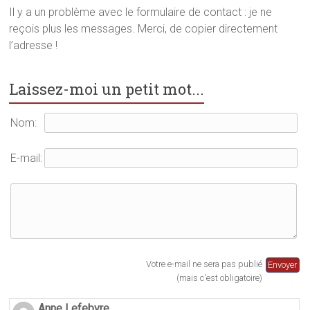
s
u
n
u
n
s
Il y a un problème avec le formulaire de contact : je ne
n
e
u
reçois plus les messages. Merci, de copier directement
e
n
n
n
o
e
l’adresse !
o
u
n
u
v
o
v
e
u
e
l
v
l
l
e
Laissez-moi un petit mot...
l
e
l
e
f
l
f
e
e
e
n
f
Nom:
n
ê
e
ê
t
n
t
r
ê
r
e
t
E-mail:
e
)
r
)
e
)
Votre e-mail ne sera pas publié
(mais c'est obligatoire)
Anne Lefebvre