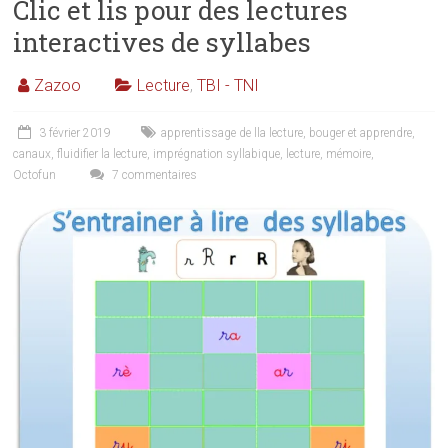
Clic et lis pour des lectures
interactives de syllabes
Zazoo
Lecture
,
TBI - TNI
3 février 2019
apprentissage de lla lecture
,
bouger et apprendre
,
canaux
,
fluidifier la lecture
,
imprégnation syllabique
,
lecture
,
mémoire
,
Octofun
7 commentaires