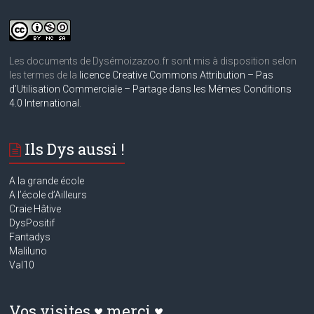
Les documents de Dysémoizazoo.fr sont mis à disposition selon
les termes de la
licence Creative Commons Attribution – Pas
d’Utilisation Commerciale – Partage dans les Mêmes Conditions
4.0 International
.
Ils Dys aussi !
A la grande école
A
l’école d’Ailleurs
Craie Hâtive
DysPositif
Fantadys
Maliluno
Val10
Vos visites ♥ merci ♥