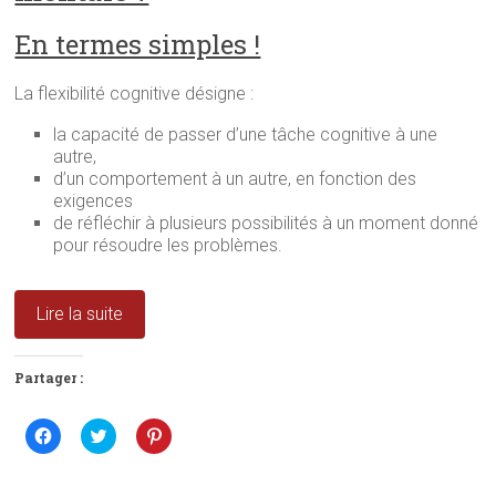
)
e
)
En termes simples !
La flexibilité cognitive désigne :
la capacité de passer d’une tâche cognitive à une
autre,
d’un comportement à un autre, en fonction des
exigences
de réfléchir à plusieurs possibilités à un moment donné
pour résoudre les problèmes.
Lire la suite
Partager :
C
C
C
l
l
l
i
i
i
q
q
q
u
u
u