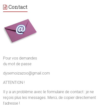
p
p
p
a
a
a
Contact
r
r
r
t
t
t
a
a
a
g
g
g
e
e
e
r
r
r
s
s
s
u
u
u
r
r
r
F
T
P
a
w
i
c
i
n
e
t
t
b
t
e
o
e
r
o
r
e
k
(
s
Pour vos demandes
(
o
t
o
u
(
du mot de passe
u
v
o
v
r
u
r
e
v
dysemoizazoo@gmail.com
e
d
r
d
a
e
a
n
d
ATTENTION !
n
s
a
s
u
n
u
n
s
Il y a un problème avec le formulaire de contact : je ne
n
e
u
reçois plus les messages. Merci, de copier directement
e
n
n
n
o
e
l’adresse !
o
u
n
u
v
o