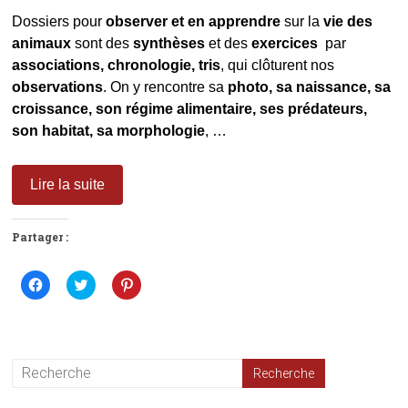
Dossiers pour
observer et en apprendre
sur la
vie des
animaux
sont des
synthèses
et des
exercices
par
associations, chronologie, tris
, qui clôturent nos
observations
. On y rencontre sa
photo, sa naissance, sa
croissance, son régime alimentaire, ses prédateurs,
son habitat, sa morphologie
, …
Lire la suite
Partager :
C
C
C
l
l
l
i
i
i
q
q
q
u
u
u
e
e
e
z
z
z
p
p
p
o
o
o
u
u
u
r
r
r