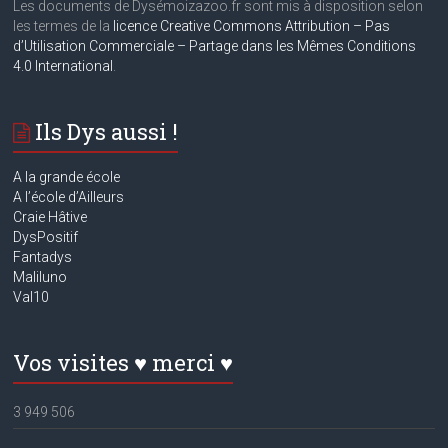
Les documents de Dysémoizazoo.fr sont mis à disposition selon
les termes de la
licence Creative Commons Attribution – Pas
d’Utilisation Commerciale – Partage dans les Mêmes Conditions
4.0 International
.
Ils Dys aussi !
A la grande école
A
l’école d’Ailleurs
Craie Hâtive
DysPositif
Fantadys
Maliluno
Val10
Vos visites ♥ merci ♥
3 949 506