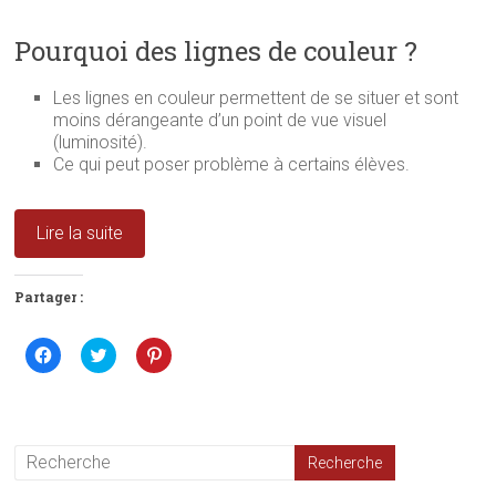
Pourquoi des lignes de couleur ?
Les lignes en couleur permettent de se situer et sont
moins dérangeante d’un point de vue visuel
(luminosité).
Ce qui peut poser problème à certains élèves.
Lire la suite
Partager :
C
C
C
l
l
l
i
i
i
q
q
q
u
u
u
e
e
e
z
z
z
p
p
p
o
o
o
u
u
u
r
r
r