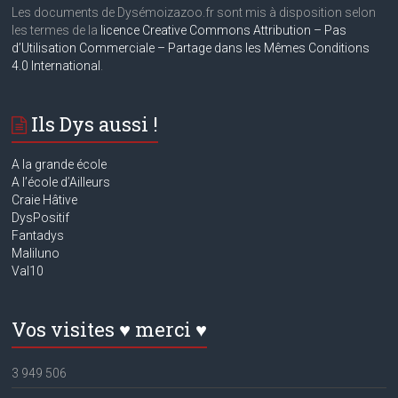
Les documents de Dysémoizazoo.fr sont mis à disposition selon
les termes de la
licence Creative Commons Attribution – Pas
d’Utilisation Commerciale – Partage dans les Mêmes Conditions
4.0 International
.
Ils Dys aussi !
A la grande école
A
l’école d’Ailleurs
Craie Hâtive
DysPositif
Fantadys
Maliluno
Val10
Vos visites ♥ merci ♥
3 949 506