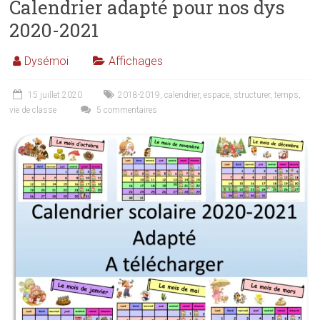
Calendrier adapté pour nos dys
2020-2021
Dysémoi
Affichages
15 juillet 2020
2018-2019
,
calendrier
,
espace
,
structurer
,
temps
,
vie de classe
5 commentaires