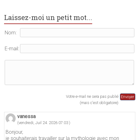
u
v
o
v
e
u
e
l
v
l
l
e
Laissez-moi un petit mot...
l
e
l
e
f
l
f
e
e
e
n
f
Nom:
n
ê
e
ê
t
n
t
r
ê
r
e
t
E-mail:
e
)
r
)
e
)
Votre e-mail ne sera pas publié
(mais c'est obligatoire)
vanessa
(vendredi, Juil 24. 2026 07:03 )
Bonjour,
je souhaiterais travailler sur la mythologie avec mon