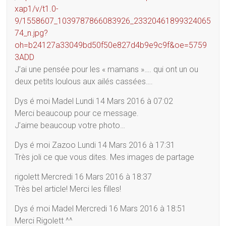
xap1/v/t1.0-
9/1558607_1039787866083926_23320461899324065
74_n.jpg?
oh=b24127a33049bd50f50e827d4b9e9c9f&oe=5759
3ADD
J’ai une pensée pour les « mamans »…. qui ont un ou
deux petits loulous aux ailés cassées….
Dys é moi Madel Lundi 14 Mars 2016 à 07:02
Merci beaucoup pour ce message.
J’aime beaucoup votre photo…
Dys é moi Zazoo Lundi 14 Mars 2016 à 17:31
Très joli ce que vous dites. Mes images de partage
rigolett Mercredi 16 Mars 2016 à 18:37
Très bel article! Merci les filles!
Dys é moi Madel Mercredi 16 Mars 2016 à 18:51
Merci Rigolett ^^