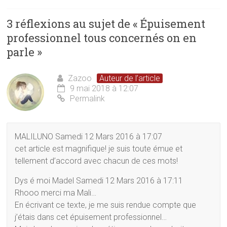
n
ê
e
ê
t
n
t
r
ê
3 réflexions au sujet de «
Épuisement
r
e
t
e
)
r
professionnel tous concernés on en
)
e
)
parle
»
Zazoo
Auteur de l’article
9 mai 2018 à 12:07
Permalink
MALILUNO Samedi 12 Mars 2016 à 17:07
cet article est magnifique! je suis toute émue et
tellement d’accord avec chacun de ces mots!
Dys é moi Madel Samedi 12 Mars 2016 à 17:11
Rhooo merci ma Mali…
En écrivant ce texte, je me suis rendue compte que
j’étais dans cet épuisement professionnel…