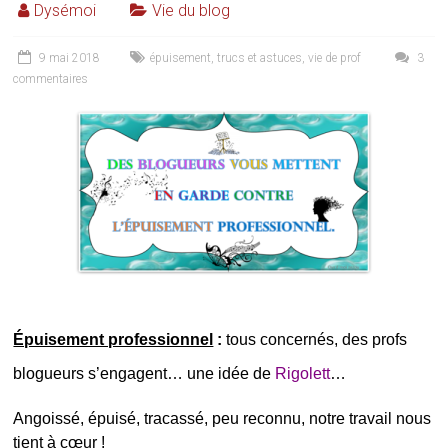
Dysémoi
Vie du blog
9 mai 2018
épuisement
,
trucs et astuces
,
vie de prof
3
commentaires
Épuisement professionnel
:
tous concernés, des profs
blogueurs s’engagent… une idée de
Rigolett
…
Angoissé, épuisé, tracassé, peu reconnu, notre travail nous
tient à cœur !