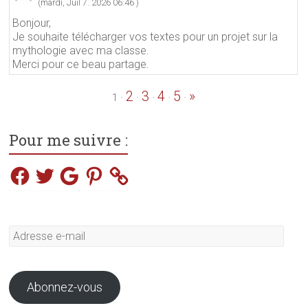
(mardi, Juil 7. 2026 06:46 )
Bonjour,
Je souhaite télécharger vos textes pour un projet sur la
mythologie avec ma classe.
Merci pour ce beau partage.
2
3
4
5
»
·
·
·
·
·
1
Pour me suivre :
Facebook
Twitter
Google
Pinterest
Adresse
e-
mail
Abonnez-vous