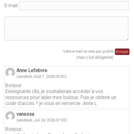
t
r
ê
r
e
t
E-mail:
e
)
r
)
e
)
Votre e-mail ne sera pas publié
(mais c'est obligatoire)
Anne Lefebvre
(vendredi, Août 7. 2026 09:50 )
Bonjour
Enseignante Ulis, je souhaiterais accéder à vos
ressources pour aider mes loulous. Puis-je obtenir un
code d’accès ? je vous en remercie. Anne L
vanessa
(vendredi, Juil 24. 2026 07:03 )
Bonjour,