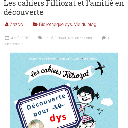
Les cahiers Filliozat et l’amitié en
découverte
Zazoo
Bibliothèque dys
,
Vie du blog
4 août 2019
amitié
,
Filliozat
,
Nathan éditions
0
commentaire