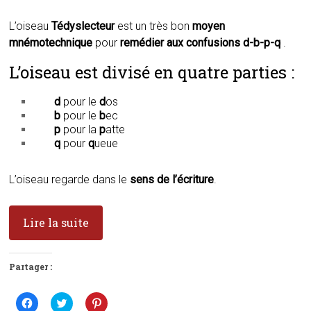
L’oiseau
Tédyslecteur
est un très bon
moyen
mnémotechnique
pour
remédier aux confusions d-b-p-q
.
L’oiseau est divisé en quatre parties :
d
pour le
d
os
b
pour le
b
ec
p
pour la
p
atte
q
pour
q
ueue
L’oiseau regarde dans le
sens de l’écriture
.
Lire la suite
Partager :
C
C
C
l
l
l