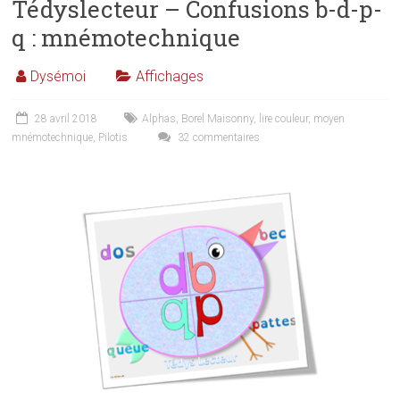
Tédyslecteur – Confusions b-d-p-
q : mnémotechnique
Dysémoi
Affichages
28 avril 2018
Alphas
,
Borel Maisonny
,
lire couleur
,
moyen
mnémotechnique
,
Pilotis
32 commentaires