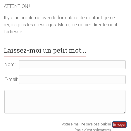
d
a
e
a
n
d
ATTENTION !
n
s
a
s
u
n
u
n
s
Il y a un problème avec le formulaire de contact : je ne
n
e
u
reçois plus les messages. Merci, de copier directement
e
n
n
n
o
e
l’adresse !
o
u
n
u
v
o
v
e
u
e
l
v
l
l
e
Laissez-moi un petit mot...
l
e
l
e
f
l
f
e
e
e
n
f
Nom:
n
ê
e
ê
t
n
t
r
ê
r
e
t
E-mail:
e
)
r
)
e
)
Votre e-mail ne sera pas publié
(mais c'est obligatoire)