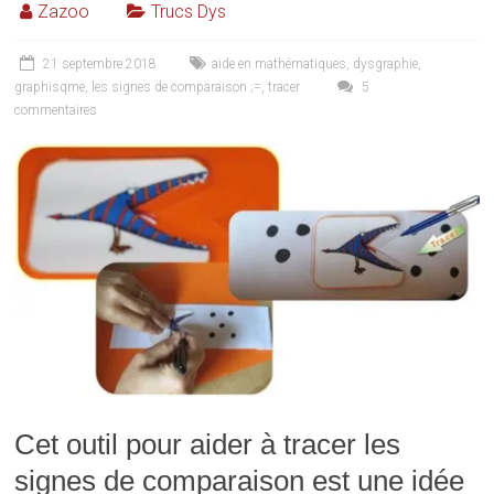
Zazoo
Trucs Dys
21 septembre 2018
aide en mathématiques
,
dysgraphie
,
graphisqme
,
les signes de comparaison ;=
,
tracer
5
commentaires
Cet outil pour aider à tracer les
signes de comparaison est une idée