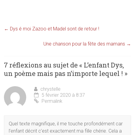
u
n
s
n
e
u
e
n
n
n
o
e
o
u
n
u
v
o
v
e
u
←
Dys é moi Zazoo et Madel sont de retour !
e
l
v
l
l
e
l
e
l
e
f
l
Une chanson pour la fête des mamans
→
f
e
e
e
n
f
n
ê
e
ê
t
n
t
r
ê
7 réflexions au sujet de «
L’enfant Dys,
r
e
t
e
)
r
un poème mais pas n’importe lequel !
»
)
e
)
chrystelle
5 février 2020 à 8:37
Permalink
Quel texte magnifique, il me touche profondément car
l’enfant décrit c’est exactement ma fille chérie. Cela a