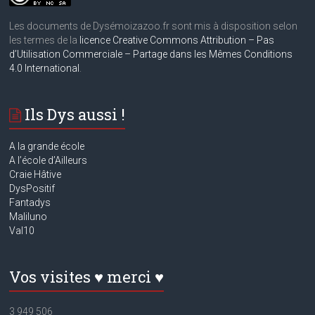
Les documents de Dysémoizazoo.fr sont mis à disposition selon
les termes de la
licence Creative Commons Attribution – Pas
d’Utilisation Commerciale – Partage dans les Mêmes Conditions
4.0 International
.
Ils Dys aussi !
A la grande école
A
l’école d’Ailleurs
Craie Hâtive
DysPositif
Fantadys
Maliluno
Val10
Vos visites ♥ merci ♥
3 949 506