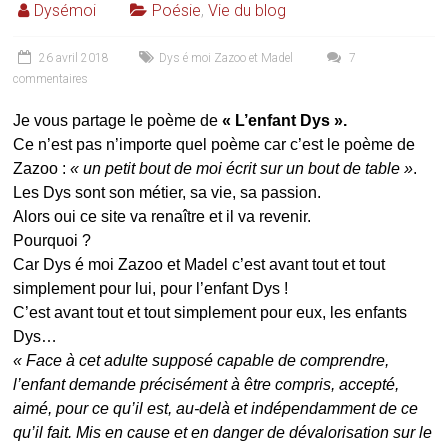
Dysémoi
Poésie
,
Vie du blog
26 avril 2018
Dys é moi Zazoo et Madel
7
commentaires
Je vous partage le poème de
« L’enfant Dys ».
Ce n’est pas n’importe quel poème car c’est le poème de
Zazoo :
« un petit bout de moi écrit sur un bout de table »
.
Les Dys sont son métier, sa vie, sa passion.
Alors oui ce site va renaître et il va revenir.
Pourquoi ?
Car Dys é moi Zazoo et Madel c’est avant tout et tout
simplement pour lui, pour l’enfant Dys !
C’est avant tout et tout simplement pour eux, les enfants
Dys…
« Face à cet adulte supposé capable de comprendre,
l’enfant demande précisément à être compris, accepté,
aimé, pour ce qu’il est, au-delà et
indépendamment de ce
qu’il fait. Mis en cause et en danger de dévalorisation sur le